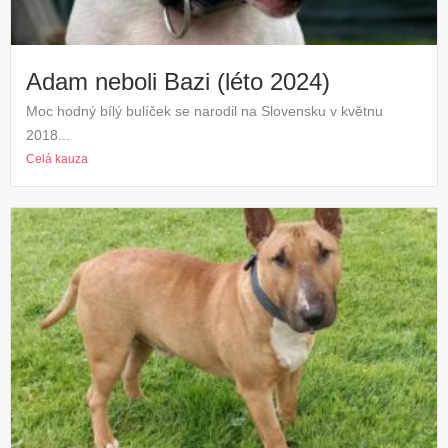
Adam neboli Bazi (léto 2024)
Moc hodný bílý bulíček se narodil na Slovensku v květnu
2018...
Celá kauza